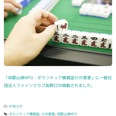
「和歌山県NPO・ボランティア情報誌わが愛愛」に一般社
団法人ファインクラブ高野口が掲載されました。
-
お知らせ
-
ボランティア情報誌
,
わが愛愛
,
和歌山県NPO