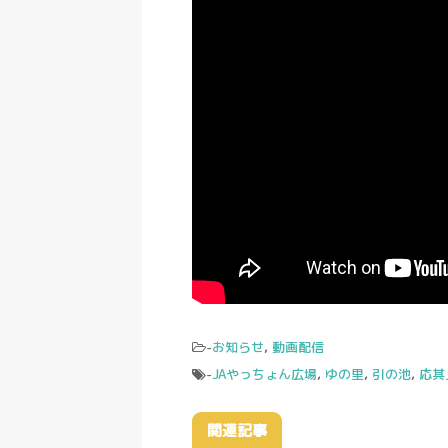
-
お知らせ
,
動画配信
-
JAやっちょん広場
,
ゆの里
,
引の池
,
応其
関連記事