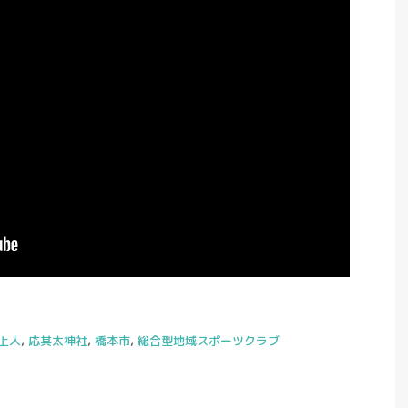
上人
,
応其太神社
,
橋本市
,
総合型地域スポーツクラブ