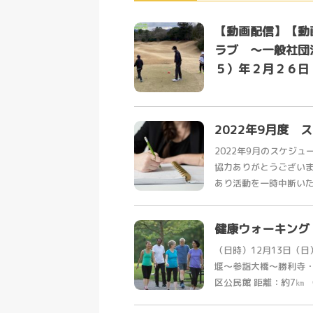
【動画配信】【動
ラブ ～一般社団
５）年２月２６日
2022年9月度 
2022年9月のスケジ
協力ありがとうござい
あり活動を一時中断いたし
健康ウォーキング
（日時）12月13日（
堰～参詣大橋～勝利寺
区公民館 距離：約7㎞ （時