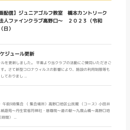
画配信】ジュニアゴルフ教室 橋本カントリーク
法人ファインクラブ高野口～ ２０２３（令和
（日）
スケジュール更新
ュールを更新しました。 平素より当クラブの活動にご賛同いただきご
ます。さて新型コロナウィルスの影響により、施設の利用制限等も
ておりまし ...
日）午前9時集合 （ 集合場所）高野口地区公民館 （コース）小田井
・紙遊苑～丹生官省符神社・慈尊院～道の駅～九度山橋～高野口地
間） ...