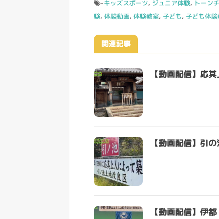
-
キッズスポーツ
,
ジュニア体験
,
トーン
験
,
体験動画
,
体験教室
,
子ども
,
子ども体験
関連記事
【動画配信】応其
【動画配信】引の
【動画配信】伊都