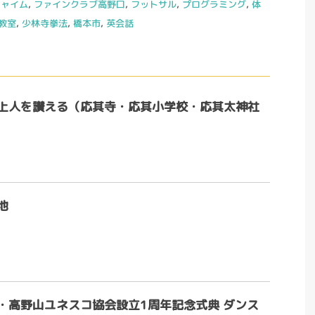
チャイム
,
ファインクラブ高野口
,
フットサル
,
プログラミング
,
体
教室
,
少林寺拳法
,
橋本市
,
英会話
上人を讃える（応其寺・応其小学校・応其太神社
池
・高野山ユネスコ協会設立1周年記念式典 ダンス