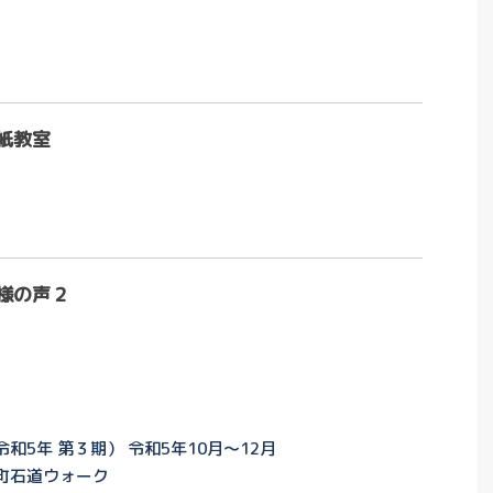
紙教室
様の声２
5年 第３期） 令和5年10月～12月
町石道ウォーク