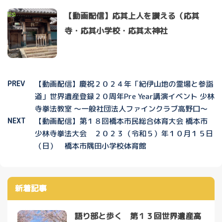
【動画配信】応其上人を讃える（応其
寺・応其小学校・応其太神社
PREV
【動画配信】慶祝２０２４年「紀伊山地の霊場と参詣
道」世界遺産登録２０周年Pre Year講演イベント 少林
寺拳法教室 ～一般社団法人ファインクラブ高野口～
NEXT
【動画配信】第１８回橋本市民総合体育大会 橋本市
少林寺拳法大会 ２０２３（令和５）年１０月１５日
（日） 橋本市隅田小学校体育館
新着記事
語り部と歩く 第１３回世界遺産高