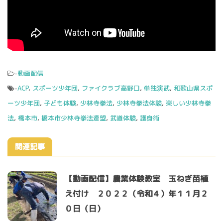
-
動画配信
-
ACP
,
スポーツ少年団
,
ファイクラブ高野口
,
単独演武
,
和歌山県スポ
ーツ少年団
,
子ども体験
,
少林寺拳法
,
少林寺拳法体験
,
楽しい少林寺拳
法
,
橋本市
,
橋本市少林寺拳法連盟
,
武道体験
,
護身術
関連記事
【動画配信】農業体験教室 玉ねぎ苗植
え付け ２０２２（令和４）年１１月２
０日（日）