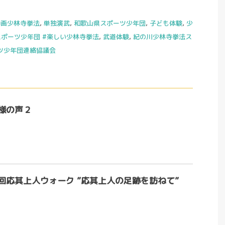
動画少林寺拳法
,
単独演武
,
和歌山県スポーツ少年団
,
子ども体験
,
少
ポーツ少年団 #楽しい少林寺拳法
,
武道体験
,
紀の川少林寺拳法ス
ツ少年団連絡協議会
様の声２
回応其上人ウォーク ”応其上人の足跡を訪ねて”