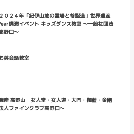
２０２４年「紀伊山地の霊場と参詣道」世界遺産
 Year講演イベント キッズダンス教室 ～一般社団法
高野口～
も英会話教室
遺産 高野山 女人堂・女人道・大門・伽藍・金剛
法人ファインクラブ高野口～