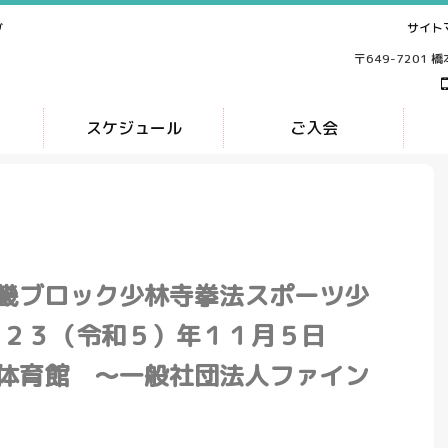
サイト
ブ
〒649-7201 
ス
スケジュール
ご入会
畿ブロック少林寺拳法スポーツ少
０２３（令和５）年１１月５日
体育館 ～一般社団法人ファイン