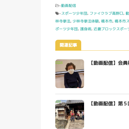
-
動画配信
-
スポーツ少年団
,
ファイクラブ高野口
,
林寺拳法
,
少林寺拳法体験
,
橋本市
,
橋本市ス
ポーツ少年団
,
護身術
,
近畿ブロックスポー
関連記事
【動画配信】会員
【動画配信】第５