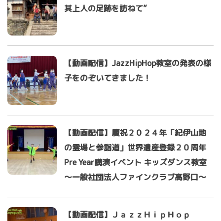
其上人の足跡を訪ねて”
【動画配信】JazzHipHop教室の発表の様
子をのぞいてきました！
【動画配信】慶祝２０２４年「紀伊山地
の霊場と参詣道」世界遺産登録２０周年
Pre Year講演イベント キッズダンス教室
～一般社団法人ファインクラブ高野口～
【動画配信】ＪａｚｚＨｉｐＨｏｐ