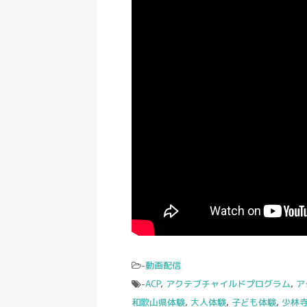
-
動画配信
-
ACP
,
アクテブチャイルドプログラム
,
ア
和歌山県体験
,
大人体験
,
子ども体験
,
少林