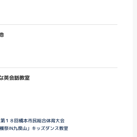
池
な英会話教室
n 第１８回橋本市民総合体育大会
穫祭IN九度山」キッズダンス教室