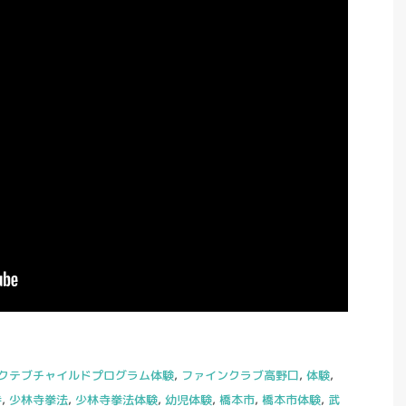
クテブチャイルドプログラム体験
,
ファインクラブ高野口
,
体験
,
寺
,
少林寺拳法
,
少林寺拳法体験
,
幼児体験
,
橋本市
,
橋本市体験
,
武