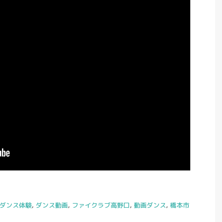
ダンス体験
,
ダンス動画
,
ファイクラブ高野口
,
動画ダンス
,
橋本市