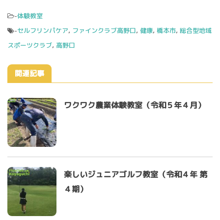
-
体験教室
-
セルフリンパケア
,
ファインクラブ高野口
,
健康
,
橋本市
,
総合型地域
スポーツクラブ
,
高野口
関連記事
ワクワク農業体験教室（令和５年４月）
楽しいジュニアゴルフ教室（令和４年 第
４期）