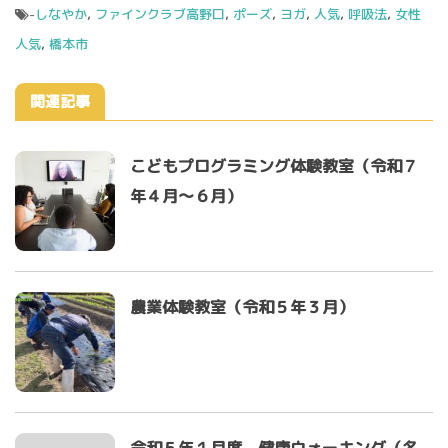
-
しなやか
,
ファインクラブ高野口
,
ポーズ
,
ヨガ
,
人気
,
呼吸法
,
女性
人気
,
橋本市
関連記事
こどもプログラミング体験教室（令和７
年４月～６月）
農業体験教室（令和５年３月）
令和５年１月度 健康ウォーキング（名