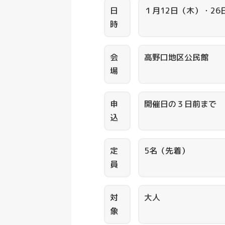
日
１月12日（木）・26日
時
会
高野口地区公民館
場
申
開催日の３日前まで
込
定
5名（先着）
員
対
大人
象