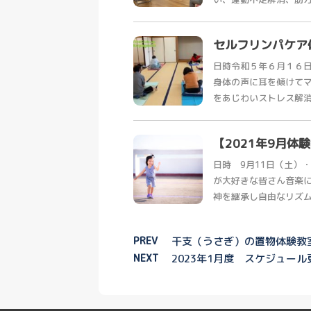
セルフリンパケア
日時令和５年６月１６
身体の声に耳を傾けて
をあじわいストレス解消に
【2021年9月
日時 9月11日（土）・
が大好きな皆さん音楽
神を継承し自由なリズムとア
PREV
干支（うさぎ）の置物体験教
NEXT
2023年1月度 スケジュール