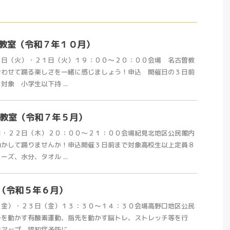
op体験教室（令和７年１０月）
４日（火）・２１日（火）１９：００～２０：００会場 名古曽教
合わせて踊る楽しさを一緒に感じましょう！申込 開催日の３日前
象 小学生以下持 ...
験教室（令和７年５月）
日・２２日（木）２０：００～２１：００会場紀見北地区公民館内
動かして踊りませんか！申込開催３日前まで対象高校生以上定員８
ズ、水分、タオル ...
（令和５年６月）
（金）・２３日（金）１３：３０～１４：３０会場高野口地区公民
身を動かす有酸素運動、指先を動かす脳トレ、ストレッチ等を行
ップ、認知症予防に ...