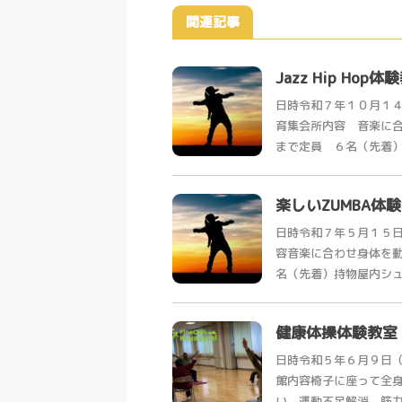
関連記事
Jazz Hip H
日時令和７年１０月１
育集会所内容 音楽に
まで定員 ６名（先着）対
楽しいZUMBA体
日時令和７年５月１５
容音楽に合わせ身体を
名（先着）持物屋内シュー
健康体操体験教室
日時令和５年６月９日
館内容椅子に座って全
い、運動不足解消、筋力ア