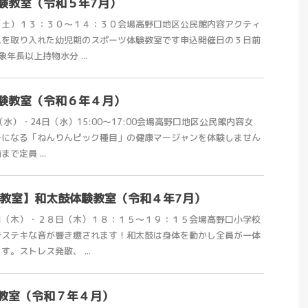
験教室（令和５年7月）
（土）１３：３０～１４：３０会場高野口地区公民館内容アクティ
ムを取り入れた幼児期のスポーツ体験教室です申込開催日の３日前
年長以上持物水分 ...
験教室（令和６年４月）
水）・24日（水）15:00～17:00会場高野口地区公民館内容女
レになる「ねんりんピック種目」の健康マージャンを体験しません
で定員 ...
体験教室】和太鼓体験教室（令和４年7月）
日（木）・２８日（木）１８：１５～１９：１５会場高野口小学校
でステキな音が響き癒されます！和太鼓は身体を動かし全員が一体
。ストレス発散、 ...
教室（令和７年４月）