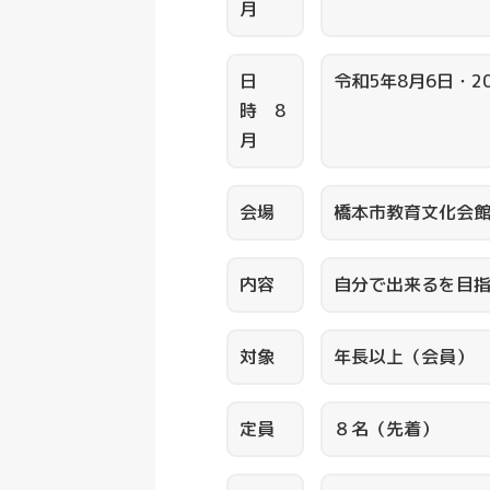
月
日
令和5年8月6日・20
時 8
月
会場
橋本市教育文化会館
内容
自分で出来るを目
対象
年長以上（会員）
定員
８名（先着）