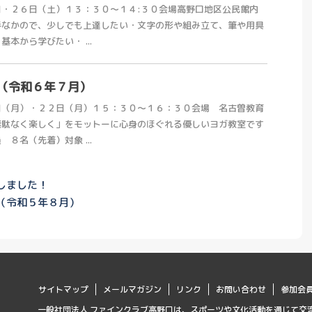
・２６日（土）１３：３０～１４:３０会場高野口地区公民館内
手なかので、少しでも上達したい・文字の形や組み立て、筆や用具
本から学びたい・ ...
（令和６年７月）
日（月）・２２日（月）１５：３０～１６：３０会場 名古曽教育
無駄なく楽しく」をモットーに心身のほぐれる優しいヨガ教室です
８名（先着）対象 ...
新しました！
（令和５年８月）
サイトマップ
メールマガジン
リンク
お問い合わせ
参加会
一般社団法人 ファインクラブ高野口は、スポーツや文化活動を通じて交