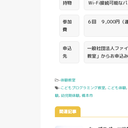
持物
Wi-Fi接続可能
参加
６回 ９,000円（
費
申込
一般社団法人ファイ
先
教室」からお申込
-
体験教室
-
こどもプログラミング教室
,
こども体験
験
,
幼児期体験
,
橋本市
関連記事