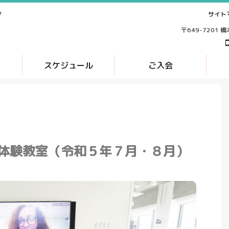
サイト
ブ
〒649-7201 
ス
スケジュール
ご入会
体験教室（令和５年７月・８月）