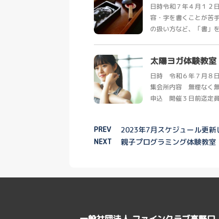
日時令和７年４月１２日
容・字を書くことが苦
の扱い方など、「書」を基
太陽ヨガ体験教室
日時 令和６年７月８
集会所内容 無理なく
申込 開催３日前迄定員 
PREV
2023年7月スケジュール更
NEXT
親子プログラミング体験教室
一般社団法人 ファインクラブ高野口