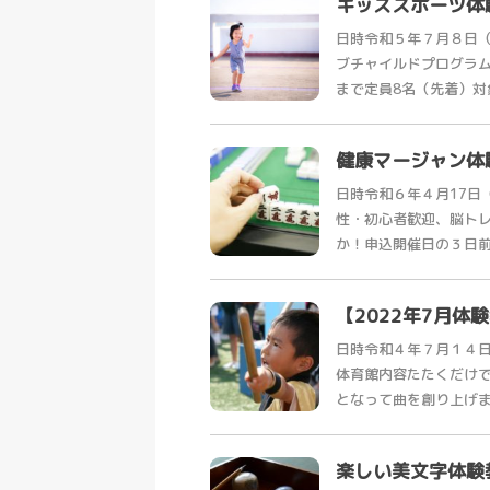
キッズスポーツ体
日時令和５年７月８日
ブチャイルドプログラ
まで定員8名（先着）対象
健康マージャン体
日時令和６年４月17日（
性・初心者歓迎、脳ト
か！申込開催日の３日前ま
【2022年7月
日時令和４年７月１４
体育館内容たたくだけ
となって曲を創り上げます
楽しい美文字体験