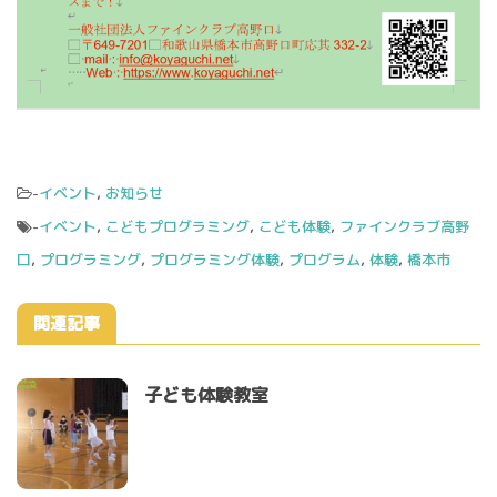
-
イベント
,
お知らせ
-
イベント
,
こどもプログラミング
,
こども体験
,
ファインクラブ高野
口
,
プログラミング
,
プログラミング体験
,
プログラム
,
体験
,
橋本市
関連記事
子ども体験教室