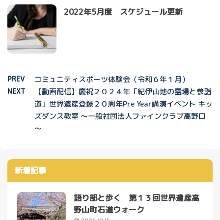
2022年5月度 スケジュール更新
PREV
コミュニティスポーツ体験会（令和６年１月）
NEXT
【動画配信】慶祝２０２４年「紀伊山地の霊場と参詣
道」世界遺産登録２０周年Pre Year講演イベント キッ
ズダンス教室 ～一般社団法人ファインクラブ高野口
～
新着記事
語り部と歩く 第１３回世界遺産高
野山町石道ウォーク