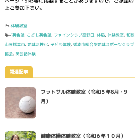
ページ・SNS等に掲載することがありますので、ご承諾の
上ご参加下さい。
-
体験教室
-
"英会話
,
こども英会話
,
ファインクラブ高野口
,
体験
,
体験教室
,
和歌
山県橋本市
,
地域活性化
,
子ども体験
,
橋本市総合型地域スポーツクラブ
協会
,
英会話体験
関連記事
フットサル体験教室（令和５年8月・9
月）
健康体操体験教室（令和６年１０月）