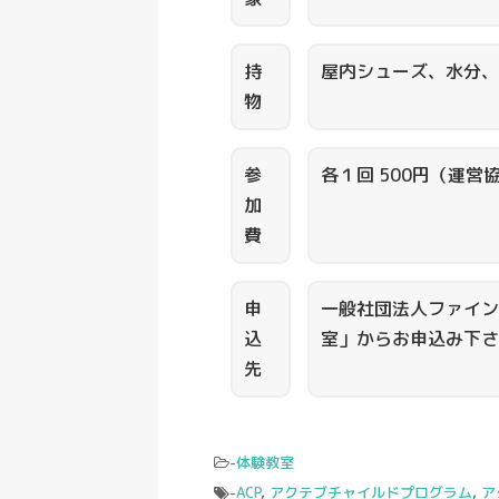
持
屋内シューズ、水分、
物
参
各１回 500円（運営
加
費
申
一般社団法人ファイン
込
室」からお申込み下さ
先
-
体験教室
-
ACP
,
アクテブチャイルドプログラム
,
ア