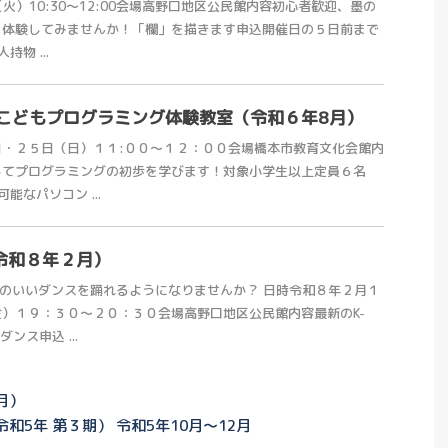
（火）10:30～12:00会場高野口地区公民館内容初心者歓迎、墨の
を体験してみませんか！「欄」を描きます申込開催日の５日前まで
物 ...
こどもプログラミング体験教室（令和６年8月）
・２５日（日）１１:００～１２：００会場橋本市教育文化会館内
してプログラミングの初歩を学びます！対象小学生以上定員６名
可能なパソコン ...
（令和８年２月）
キレのいいダンスを踊れるようになりませんか？ 日時令和８年２月１
）１９：３０～２０：３０会場高野口地区公民館内容最新のK-
ンス申込 ...
月）
5年 第３期） 令和5年10月～12月