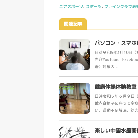
ニアスポーツ
,
スポーツ
,
ファインクラブ高
関連記事
パソコン・スマホ
日時令和5年3月10日（
内容YouTube、Fac
着）対象大 ...
健康体操体験教室
日時令和５年６月９日
館内容椅子に座って全
い、運動不足解消、筋力ア
楽しい中国水墨画