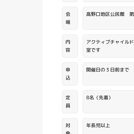
会
高野口地区公民館 第
場
内
アクティブチャイルド
容
室です
申
開催日の３日前まで
込
定
8名（先着）
員
対
年長児以上
象