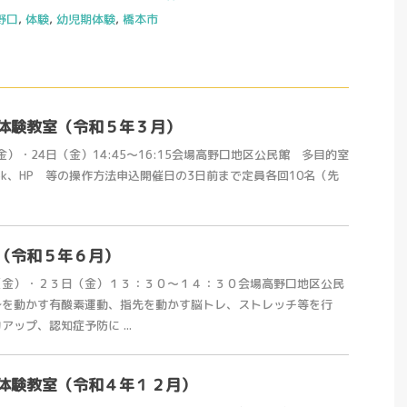
野口
,
体験
,
幼児期体験
,
橋本市
体験教室（令和５年３月）
金）・24日（金）14:45～16:15会場高野口地区公民館 多目的室
ebook、HP 等の操作方法申込開催日の3日前まで定員各回10名（先
（令和５年６月）
（金）・２３日（金）１３：３０～１４：３０会場高野口地区公民
身を動かす有酸素運動、指先を動かす脳トレ、ストレッチ等を行
ップ、認知症予防に ...
体験教室（令和４年１２月）