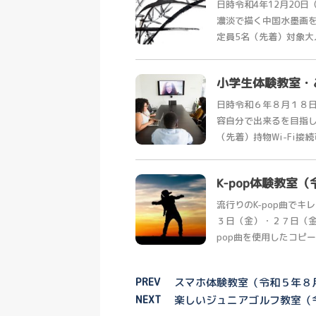
日時令和4年12月20日
濃淡で描く中国水墨画
定員5名（先着）対象大人持
小学生体験教室・
日時令和６年８月１８日
容自分で出来るを目指
（先着）持物Wi-Fi接続
K-pop体験教室
流行りのK-pop曲で
３日（金）・２７日（金
pop曲を使用したコピーダ
PREV
スマホ体験教室（令和５年８
NEXT
楽しいジュニアゴルフ教室（令和