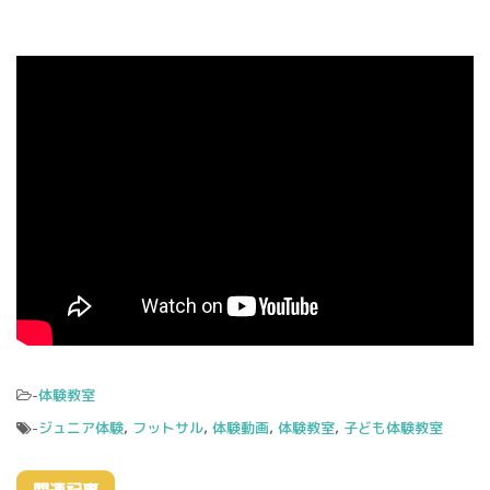
-
体験教室
-
ジュニア体験
,
フットサル
,
体験動画
,
体験教室
,
子ども体験教室