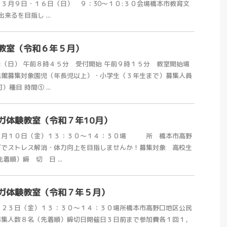
３月９日・１６日（日） ９：30～１０:３０会場橋本市教育文
来るを目指し ...
教室（令和６年５月）
（日） 午前８時４５分 受付開始 午前９時１５分 教室開始場
民館募集対象園児（年長児以上）・小学生（３年生まで）募集人員
種目 時間① ...
ガ体験教室（令和７年10月）
月１０日（金）１３：３０～１４：３０場 所 橋本市高野
ガでストレス解消・体力向上を目指しませんか！募集対象 高校生
着順）締 切 日 ...
ガ体験教室（令和７年５月）
・２３日（金）１３：３０～１４：３０場所橋本市高野口地区公民
募集人数８名（先着順）締切日開催日３日前まで参加費各１回１，