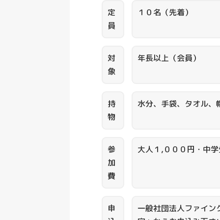
定
１０名（先着）
員
対
年長以上（会員）
象
持
水分、手袋、タオル、
物
参
大人１,０００円・中
加
費
申
一般社団法人ファイン