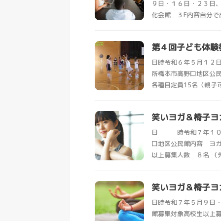
９日・１６日・２３日、
化会館 ３F内容自分で出
第４回子ども体験
日時令和６年５月１２日
所橋本市高野口地区公
各種目定員15名（親子可）
笑いヨガ＆椅子ヨ
日 時令和７年１０
口地区公民館内容 ヨ
以上募集人数 ８名 （先
笑いヨガ＆椅子ヨ
日時令和７年５月９日
館募集対象高校生以上