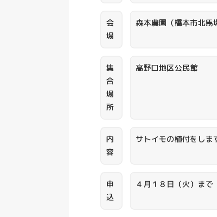
会
森本農園（橋本市北馬
場
集
高野口地区公民館
合
場
所
内
サトイモの植付をしま
容
申
４月１８日（火）まで
込