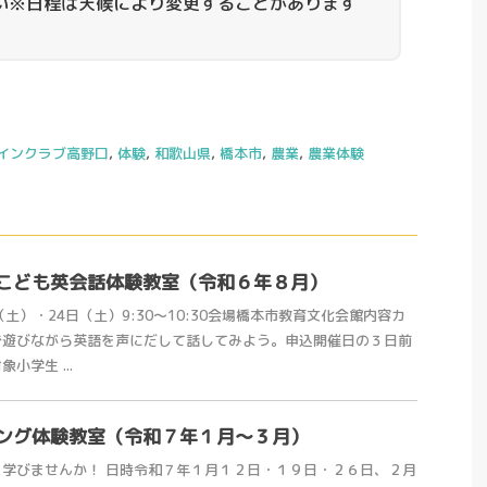
い※日程は天候により変更することがあります
インクラブ高野口
,
体験
,
和歌山県
,
橋本市
,
農業
,
農業体験
こども英会話体験教室（令和６年８月）
土）・24日（土）9:30～10:30会場橋本市教育文化会館内容カ
で遊びながら英語を声にだして話してみよう。申込開催日の３日前
小学生 ...
ング体験教室（令和７年１月～３月）
学びませんか！ 日時令和７年１月１２日・１９日・２６日、２月