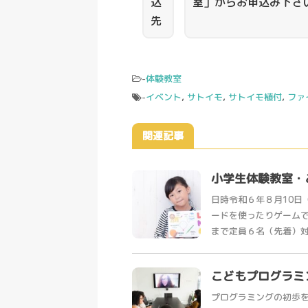
込
室」からお申込み下さ
先
-
体験教室
-
イベント
,
サトイモ
,
サトイモ植付
,
ファ
関連記事
小学生体験教室・
日時令和６年８月10日（
ードを使ったりゲーム
まで定員６名（先着）対象
こどもプログラミ
プログラミングの初歩を