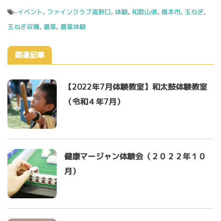
-
イベント
,
ファインクラブ高野口
,
体験
,
和歌山県
,
橋本市
,
玉ねぎ
,
玉ねぎ収穫
,
農業
,
農業体験
関連記事
【2022年7月体験教室】和太鼓体験教室
（令和４年7月）
健康マージャン体験会（２０２２年１０
月）