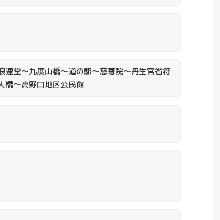
浪速堂～九度山橋～道の駅～慈尊院～丹生官省符
大橋～高野口地区公民館