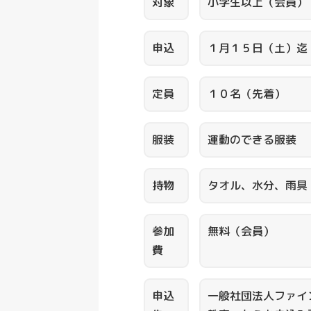
対象
小学生以上（会員）
申込
１月１５日（土）迄
定員
１０名（先着）
服装
運動のできる服装
持物
タオル、水分、雨具
参加
無料（会員）
費
申込
一般社団法人ファイ