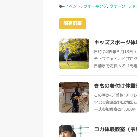
-
イベント
,
ウォーキング
,
ウォーク
,
ファ
関連記事
キッズスポーツ体
日時令和5年５月13日（
ティブチャイルドプロ
日前まで定員６名（先着）対
きもの着付け体験
この春から”着物”チャレ
14:30会場高野口地
一式参加費各回1,000円（ 
ヨガ体験教室（令