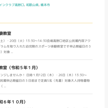
インクラブ高野口
,
和歌山県
,
橋本市
験教室
土）・20日（火）13:30～14:30会場高野口地区公民館内容アク
グラムを取り入れた幼児期のスポーツ体験教室です申込開催日の３
象 ...
教室（令和５年１月）
ンジしませんか！ 日時１月12日（木）・26日（木）13:30～
区公民館申込開催日の３日前まで定員5名（先着）対象大人持物着物
...
和６年１０月）