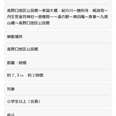
高野口地区公民館～参詣大橋・紀の川～勝利寺・紙游苑～
丹生官省符神社～慈尊院～～道の駅～真田庵～食事～九度
山橋～高野口地区公民館
解散場所
高野口地区公民館
距離・時間
約７,３㎞ 約２時間
対象
小学生以上（会員）
申込