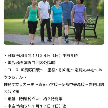
・日時 令和３年１月２４日（日）午前９時
・集合場所 高野口地区公民館
・コース JR高野口駅～一里松～引の池～応其太神社～JA
やっちょん～
神野々サッカー場～応其小学校～伊都中央高校～高野口地
区公民館
・距離・時間 約９㎞・約２時間半
・申込 令和３年１月１７日（日）迄