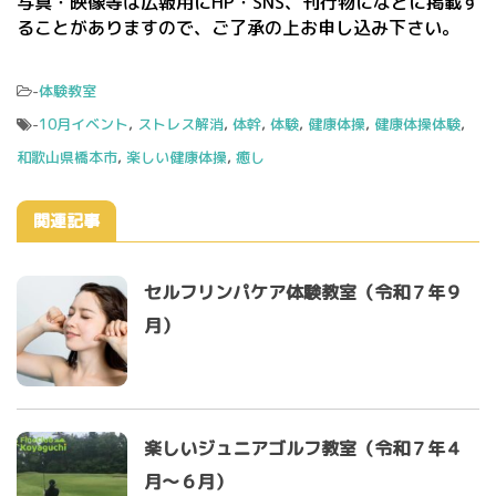
写真・映像等は広報用にHP・SNS、刊行物になどに掲載す
ることがありますので、ご了承の上お申し込み下さい。
-
体験教室
-
10月イベント
,
ストレス解消
,
体幹
,
体験
,
健康体操
,
健康体操体験
,
和歌山県橋本市
,
楽しい健康体操
,
癒し
関連記事
セルフリンパケア体験教室（令和７年９
月）
楽しいジュニアゴルフ教室（令和７年４
月～６月）