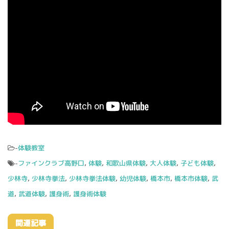
-
体験教室
-
ファインクラブ高野口
,
体験
,
和歌山県体験
,
大人体験
,
子ども体験
,
少林寺
,
少林寺拳法
,
少林寺拳法体験
,
幼児体験
,
橋本市
,
橋本市体験
,
武
道
,
武道体験
,
護身術
,
護身術体験
関連記事