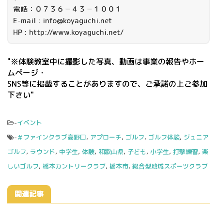
電話：０７３６－４３－１００１
E-mail : info@koyaguchi.net
HP : http://www.koyaguchi.net/
"※体験教室中に撮影した写真、動画は事業の報告やホー
ムページ・
SNS等に掲載することがありますので、ご承諾の上ご参加
下さい"
-
イベント
-
＃ファインクラブ高野口
,
アプローチ
,
ゴルフ
,
ゴルフ体験
,
ジュニア
ゴルフ
,
ラウンド
,
中学生
,
体験
,
和歌山県
,
子ども
,
小学生
,
打撃練習
,
楽
しいゴルフ
,
橋本カントリークラブ
,
橋本市
,
総合型地域スポーツクラブ
関連記事