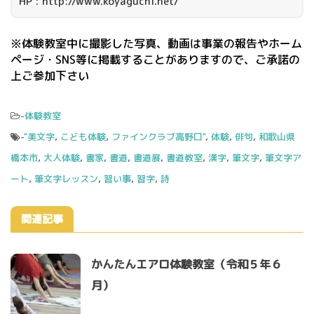
HP : http://www.koyaguchi.net/
※体験教室中に撮影した写真、動画は事業の報告やホーム
ページ・SNS等に掲載することがありますので、ご承諾の
上ご参加下さい
-
体験教室
-
"美文字
,
こども体験
,
ファインクラブ高野口"
,
体験
,
俳句
,
和歌山県
橋本市
,
大人体験
,
書家
,
書道
,
書道展
,
書道教室
,
漢字
,
筆文字
,
筆文字ア
ート
,
筆文字レッスン
,
習い事
,
習字
,
詩
関連記事
かんたんエアロ体験教室（令和５年６
月）