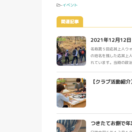
-
イベント
関連記事
2021年12月1
名称第５回応其上人ウ
の地名を残した応其上
れています。当時の政治外
【クラブ活動紹介
つきたてお餅で年