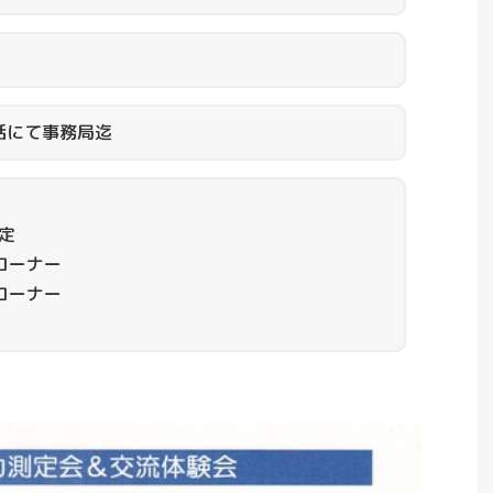
話にて事務局迄
測定
表コーナー
験コーナー