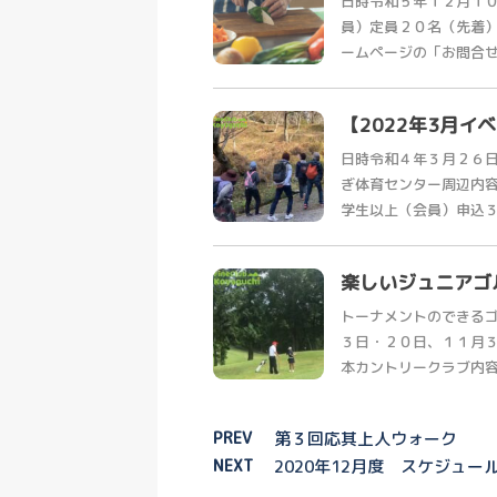
日時令和５年１２月１
員）定員２０名（先着
ームページの「お問合せ・
【2022年3月イ
日時令和４年３月２６
ぎ体育センター周辺内
学生以上（会員）申込３月
楽しいジュニアゴ
トーナメントのできるゴ
３日・２０日、１１月３
本カントリークラブ内容打
PREV
第３回応其上人ウォーク
NEXT
2020年12月度 スケジュー