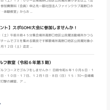
０日（土）１３：００～会場高野口地区公民館対象小学生以上（会
）参加費無料（会員）申込先一般社団法人ファインクラブ高野口ホ
体験教室」からお ...
ベント】スポGOMI大会に参加しませんか！
日（土）午前８時４５分集合場所高野口地区公民館活動場所かつら
容チームでゴミを集める競技です解散場所高野口地区公民館対象小
１２日（土）迄定 ...
ルフ教室（令和６年第３期）
ルフコースでゴルフをしませんか！ 日時令和６年１０月６日・１
日・１０日・１７日、１２月１日・８日（日）１５：30～会場橋
撃の練習、ア ...
ル