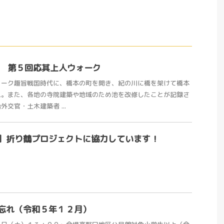
2日 第５回応其上人ウォーク
ォーク趣旨戦国時代に、橋本の町を開き、紀の川に橋を架けて橋本
人。また、各地の寺院建築や地域のため池を改修したことが記録さ
交官・土木建築者 ...
】折り鶴プロジェクトに協力しています！
忘れ（令和５年１２月）