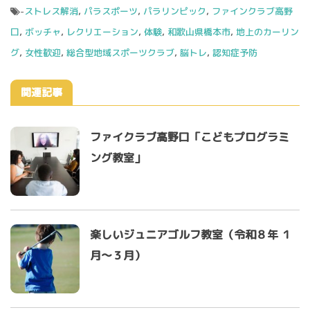
-
ストレス解消
,
パラスポーツ
,
パラリンピック
,
ファインクラブ高野
口
,
ボッチャ
,
レクリエーション
,
体験
,
和歌山県橋本市
,
地上のカーリン
グ
,
女性歓迎
,
総合型地域スポーツクラブ
,
脳トレ
,
認知症予防
関連記事
ファイクラブ高野口「こどもプログラミ
ング教室」
楽しいジュニアゴルフ教室（令和８年 １
月～３月）