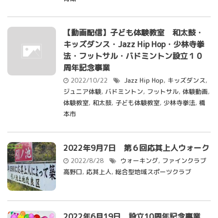
【動画配信】子ども体験教室 和太鼓・
キッズダンス・Jazz Hip Hop・少林寺拳
法・フットサル・バドミントン設立１０
周年記念事業
2022/10/22
Jazz Hip Hop
,
キッズダンス
,
ジュニア体験
,
バドミントン
,
フットサル
,
体験動画
,
体験教室
,
和太鼓
,
子ども体験教室
,
少林寺拳法
,
橋
本市
2022年9月7日 第６回応其上人ウォーク
2022/8/28
ウォーキング
,
ファインクラブ
高野口
,
応其上人
,
総合型地域スポーツクラブ
2022年6月19日 設立10周年記念事業