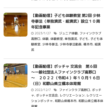
【動画配信】子ども体験教室 第2回 少林
寺拳法（単独演武・組演武）設立１０周
年記念事業
2023/1/27
ジュニア体験
,
ファインクラブ
高野口
,
体験
,
体験教室
,
単独演武
,
子ども
,
子ども体
験教室
,
少林寺拳法
,
少林寺拳法動画
,
橋本市
,
組演
武
【動画配信】ボッチャ 交流会 第６回
～一般社団法人ファインクラブ高野口
～ ２０２２（令和４）年１０月１６日
（日）和歌山県立橋本体育館
2022/12/7
ファインクラブ高野口
,
ボッチ
ャ
,
ボッチャ交流会
,
レクリエーション
,
レクリエー
ションボッチャ
,
和歌山県橋本市
,
和歌山県立橋本体
育館