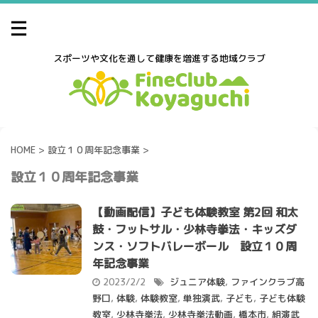
スポーツや文化を通して健康を増進する地域クラブ
HOME
>
設立１０周年記念事業
>
設立１０周年記念事業
【動画配信】子ども体験教室 第2回 和太
鼓・フットサル・少林寺拳法・キッズダ
ンス・ソフトバレーボール 設立１０周
年記念事業
2023/2/2
ジュニア体験
,
ファインクラブ高
野口
,
体験
,
体験教室
,
単独演武
,
子ども
,
子ども体験
教室
,
少林寺拳法
,
少林寺拳法動画
,
橋本市
,
組演武