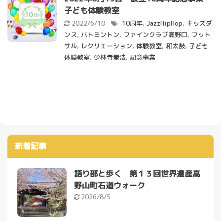
子ども体験教室
2022/6/10
10周年
,
JazzHipHop
,
キッズダ
ンス
,
バトミントン
,
ファインクラブ高野口
,
フット
サル
,
レクリエーション
,
体験教室
,
和太鼓
,
子ども
体験教室
,
少林寺拳法
,
記念事業
新着記事
語り部と歩く 第１３回世界遺産高
野山町石道ウォーク
2026/8/5