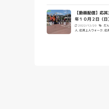
【動画配信】応其
年１０月２日（日
2022/12/20
だ
人
,
応其上人ウォーク
,
応