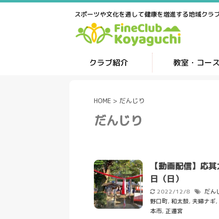
スポーツや文化を通して健康を増進する地域クラ
クラブ紹介
教室・コー
HOME
>
だんじり
だんじり
【動画配信】応其
日（日）
2022/12/8
だん
野口町
,
和太鼓
,
夫婦ナギ
,
本市
,
正遷宮