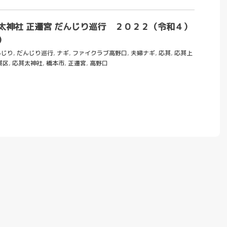
太神社 正遷宮 だんじり巡行 ２０２２（令和４）
）
んじり
,
だんじり巡行
,
ナギ
,
ファイクラブ高野口
,
夫婦ナギ
,
応其
,
応其上
其区
,
応其太神社
,
橋本市
,
正遷宮
,
高野口