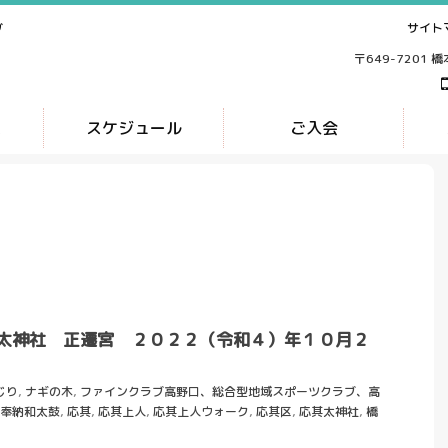
サイト
ブ
〒649-7201 
ス
スケジュール
ご入会
太神社 正遷宮 ２０２２（令和４）年１０月２
じり
,
ナギの木
,
ファインクラブ高野口、総合型地域スポーツクラブ、高
奉納和太鼓
,
応其
,
応其上人
,
応其上人ウォーク
,
応其区
,
応其太神社
,
橋