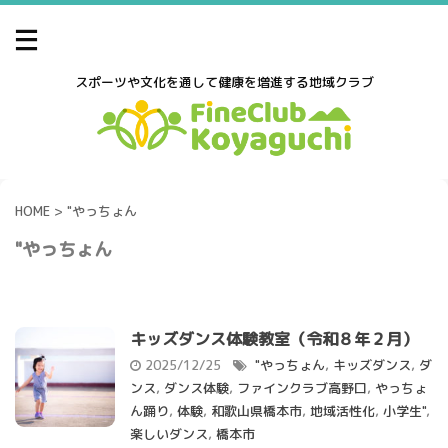
スポーツや文化を通して健康を増進する地域クラブ
HOME
>
"やっちょん
"やっちょん
キッズダンス体験教室（令和８年２月）
2025/12/25
"やっちょん
,
キッズダンス
,
ダ
ンス
,
ダンス体験
,
ファインクラブ高野口
,
やっちょ
ん踊り
,
体験
,
和歌山県橋本市
,
地域活性化
,
小学生"
,
楽しいダンス
,
橋本市