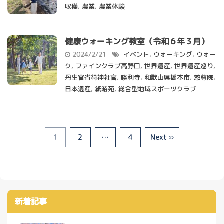
収穫
,
農業
,
農業体験
健康ウォーキング教室（令和６年３月）
2024/2/21
イベント
,
ウォーキング
,
ウォー
ク
,
ファインクラブ高野口
,
世界遺産
,
世界遺産巡り
,
丹生官省符神社官
,
勝利寺
,
和歌山県橋本市
,
慈尊院
,
日本遺産
,
紙游苑
,
総合型地域スポーツクラブ
1
2
…
4
Next »
新着記事