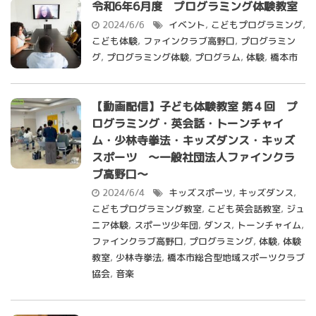
令和6年6月度 プログラミング体験教室
2024/6/6
イベント
,
こどもプログラミング
,
こども体験
,
ファインクラブ高野口
,
プログラミン
グ
,
プログラミング体験
,
プログラム
,
体験
,
橋本市
【動画配信】子ども体験教室 第４回 プ
ログラミング・英会話・トーンチャイ
ム・少林寺拳法・キッズダンス・キッズ
スポーツ 〜一般社団法人ファインクラ
ブ高野口〜
2024/6/4
キッズスポーツ
,
キッズダンス
,
こどもプログラミング教室
,
こども英会話教室
,
ジュ
ニア体験
,
スポーツ少年団
,
ダンス
,
トーンチャイム
,
ファインクラブ高野口
,
プログラミング
,
体験
,
体験
教室
,
少林寺拳法
,
橋本市総合型地域スポーツクラブ
協会
,
音楽