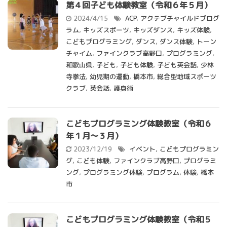
第４回子ども体験教室（令和６年５月）
2024/4/15
ACP
,
アクテブチャイルドプログ
ラム
,
キッズスポーツ
,
キッズダンス
,
キッズ体験
,
こどもプログラミング
,
ダンス
,
ダンス体験
,
トーン
チャイム
,
ファインクラブ高野口
,
プログラミング
,
和歌山県
,
子ども
,
子ども体験
,
子ども英会話
,
少林
寺拳法
,
幼児期の運動
,
橋本市
,
総合型地域スポーツ
クラブ
,
英会話
,
護身術
こどもプログラミング体験教室（令和６
年１月～３月）
2023/12/19
イベント
,
こどもプログラミン
グ
,
こども体験
,
ファインクラブ高野口
,
プログラミ
ング
,
プログラミング体験
,
プログラム
,
体験
,
橋本
市
こどもプログラミング体験教室（令和５