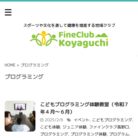
スポーツや文化を通して健康を増進する地域クラブ
HOME
>
プログラミング
プログラミング
こどもプログラミング体験教室（令和７
年４月～６月）
2025/2/6
イベント
,
こどもプログラミング
,
こども体験
,
ジュニア体験
,
ファインクラブ高野口
,
プログラミング
,
プログラミング体験
,
プログラム
,