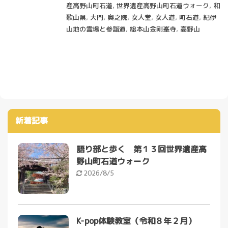
産高野山町石道
,
世界遺産高野山町石道ウォーク
,
和
歌山県
,
大門
,
奥之院
,
女人堂
,
女人道
,
町石道
,
紀伊
山地の霊場と参詣道
,
総本山金剛峯寺
,
高野山
新着記事
語り部と歩く 第１３回世界遺産高
野山町石道ウォーク
2026/8/5
K-pop体験教室（令和８年２月）