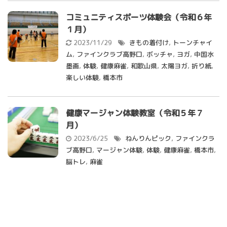
コミュニティスポーツ体験会（令和６年
１月）
2023/11/29
きもの着付け
,
トーンチャイ
ム
,
ファインクラブ高野口
,
ボッチャ
,
ヨガ
,
中国水
墨画
,
体験
,
健康麻雀
,
和歌山県
,
太陽ヨガ
,
折り紙
,
楽しい体験
,
橋本市
健康マージャン体験教室（令和５年７
月）
2023/6/25
ねんりんピック
,
ファインクラ
ブ高野口
,
マージャン体験
,
体験
,
健康麻雀
,
橋本市
,
脳トレ
,
麻雀