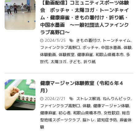
【動画配信】コミュニティスポーツ体験
会 ボッチャ・太陽ヨガ・トーンチャイ
ム・健康麻雀・きもの着付け・折り紙・
中国水墨画 ～一般社団法人ファインク
ラブ高野口～
2024/3/25
きもの着付け
,
トーンチャイム
,
ファインクラブ高野口
,
ボッチャ
,
中国水墨画
,
体験
,
体験動画
,
体験教室
,
健康麻雀
,
和歌山県橋本市
,
多
世代
,
太陽ヨガ
,
子ども
,
折り紙
健康マージャン体験教室（令和６年４
月）
2024/2/21
ストレス解消
,
ねんりんピック
,
ファインクラブ高野口
,
体験
,
健康マージャン体験
,
健康麻雀
,
初心者
,
和歌山県橋本市
,
女性歓迎
,
総合
型地域スポーツクラブ
,
脳トレ
,
認知症予防
,
麻雀体
験