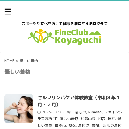
スポーツや文化を通して健康を増進する地域クラブ
HOME
>
優しい着物
優しい着物
セルフリンパケア体験教室（令和８年１
月・２月）
2025/12/25
"きもの
,
kimono
,
ファインク
ラブ高野口"
,
優しい着物
,
和歌山県
,
和装
,
振袖
,
楽
しい着物
,
橋本市
,
浴衣
,
着付け
,
着物、きもの着付