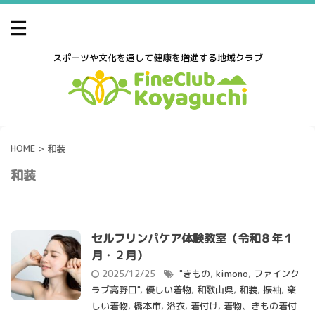
スポーツや文化を通して健康を増進する地域クラブ
HOME
>
和装
和装
セルフリンパケア体験教室（令和８年１
月・２月）
2025/12/25
"きもの
,
kimono
,
ファインク
ラブ高野口"
,
優しい着物
,
和歌山県
,
和装
,
振袖
,
楽
しい着物
,
橋本市
,
浴衣
,
着付け
,
着物、きもの着付