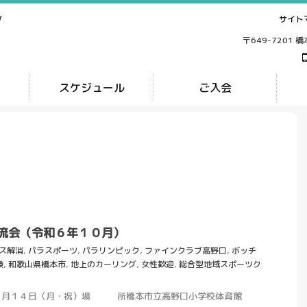
サイト
ブ
〒649-7201 
ス
スケジュール
ご入会
流会（令和６年１０月）
ス解消
,
パラスポーツ
,
パラリンピック
,
ファインクラブ高野口
,
ボッチ
験
,
和歌山県橋本市
,
地上のカーリング
,
女性歓迎
,
総合型地域スポーツク
月１４日（月・祝）場 所橋本市立高野口小学校体育館