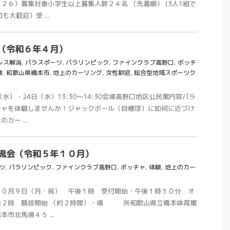
２６）募集対象小学生以上募集人数２４名 （先着順） (3人1組で
大歓迎）受 ...
（令和６年４月）
レス解消
,
パラスポーツ
,
パラリンピック
,
ファインクラブ高野口
,
ボッチ
験
,
和歌山県橋本市
,
地上のカーリング
,
女性歓迎
,
総合型地域スポーツク
水）・24日（水）13:30～14:30会場高野口地区公民館内容パラ
チャを体験しませんか！ジャックボール（目標球）に如何に近づけ
ー ...
流会（令和５年１０月）
ツ
,
パラリンピック
,
ファインクラブ高野口
,
ボッチャ
,
体験
,
地上のカー
月９日（月・祝） 午後１時 受付開始・午後１時３０分 オ
後２時 競技開始 （約２時間）・場 所和歌山県立橋本体育館
市北馬場４５ ...