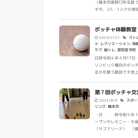
（橋本市高野口町名倉２
すが、2人・1人での参加も
ボッチャ体験教室
2024/2/21
スト
ャ
,
レクリエーション
,
体
ラブ
,
脳トレ
,
認知症予防
日時令和６年４月17日（
リンピック種目のボッ
るかを競う競技です地上のカ
第７回ボッチャ交
2023/8/9
スポー
リング
,
橋本市
・日 時令和５年１０
ープンセレモニー・午
（サブアリーナ） （橋本