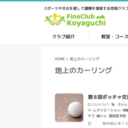
スポーツや文化を通して健康を増進する地域クラ
クラブ紹介
教室・コー
HOME
>
地上のカーリング
地上のカーリング
第８回ボッチャ交
2024/9/3
ストレ
ャ
,
レクリエーション
,
体
ラブ
,
脳トレ
,
認知症予防
日 時令和６年１０