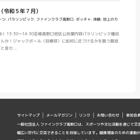
（令和５年７月）
ーツ
,
パラリンピック
,
ファインクラブ高野口
,
ボッチャ
,
体験
,
地上のカ
水）13:30～14:30会場高野口地区公民館内容パラリンピック種目
せんか！ジャックボール（目標球）に如何に近づけるかを競う競技
わ ...
サイトマップ
メールマガジン
リンク
お問い合わせ
参加会
一般社団法人 ファインクラブ高野口は、スポーツや文化活動を通じて交
幅広い世代に交流できることを目指しています。健康増進のための運動