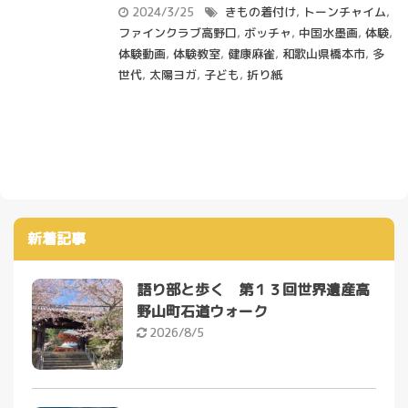
2024/3/25
きもの着付け
,
トーンチャイム
,
ファインクラブ高野口
,
ボッチャ
,
中国水墨画
,
体験
,
体験動画
,
体験教室
,
健康麻雀
,
和歌山県橋本市
,
多
世代
,
太陽ヨガ
,
子ども
,
折り紙
新着記事
語り部と歩く 第１３回世界遺産高
野山町石道ウォーク
2026/8/5