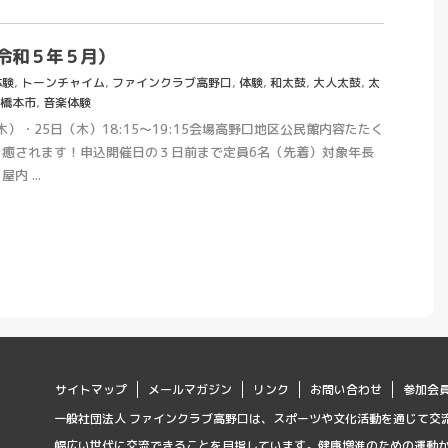
令和５年５月）
体験
,
トーンチャイム
,
ファインクラブ高野口
,
体験
,
和太鼓
,
大人太鼓
,
太
橋本市
,
音楽体験
木）・25日（木）18:15～19:15会場高野口地区公民館内容たたく
き癒されます！申込開催日の３日前まで定員6名（先着）対象年長
 ...
サイトマップ
メールマガジン
リンク
お問い合わせ
参加会
一般社団法人 ファインクラブ高野口は、スポーツや文化活動を通じて交
幅広い世代に交流できることを目指しています。健康増進のための運動