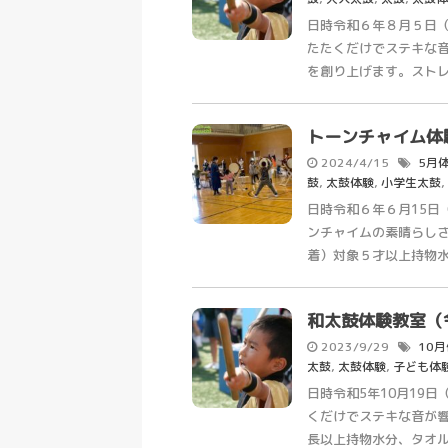
日時令和６年８月５日（月
たたくだけでステキな
を創り上げます。ストレス
トーンチャイム体
2024/4/15
5月
鼓
,
太鼓体験
,
小学生太鼓
,
日時令和６年６月15日（
ンチャイムの素晴らし
着）対象５才以上持物水分
和太鼓体験教室（
2023/9/29
10
太鼓
,
太鼓体験
,
子ども体
日時令和5年10月19日
くだけでステキな音が
長以上持物水分、タオル、屋