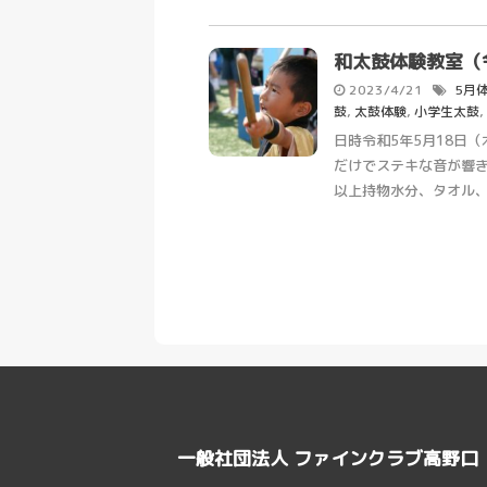
和太鼓体験教室（
2023/4/21
5月
鼓
,
太鼓体験
,
小学生太鼓
,
日時令和5年5月18日（
だけでステキな音が響
以上持物水分、タオル、屋内
一般社団法人 ファインクラブ高野口