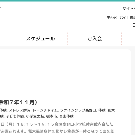
サイト
ブ
〒649-7201 
ス
スケジュール
ご入会
令和７年１１月）
月体験
,
ストレス解消
,
トーンチャイム
,
ファインクラブ高野口
,
体験
,
和太
験
,
子ども体験
,
小学生太鼓
,
橋本市
,
音楽体験
日（月）１８:１５～１９:１５会場高野口小学校体育館内容たた
響き癒されます。和太鼓は身体を動かし全員が一体となって曲を創