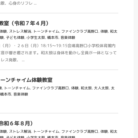
、心身のリフレ ...
教室（令和７年４月）
月体験
,
ストレス解消
,
トーンチャイム
,
ファインクラブ高野口
,
体験
,
和太
験
,
子ども体験
,
小学生太鼓
,
橋本市
,
音楽体験
月）・２６日（月）18:15～19:15会場高野口小学校体育館内
な音が響き癒されます。和太鼓は身体を動かし全員が一体となって
ス発散、 ...
トーンチャイム体験教室
験
,
トーンチャイム
,
ファインクラブ高野口
,
体験
,
和太鼓
,
大人太鼓
,
太
橋本市
,
音楽体験
令和６年８月）
月体験
,
ストレス解消
,
トーンチャイム
,
ファインクラブ高野口
,
体験
,
和太
験
,
子ども体験
,
小学生太鼓
,
橋本市
,
音楽体験