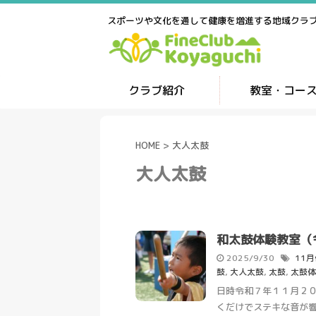
スポーツや文化を通して健康を増進する地域クラ
クラブ紹介
教室・コー
HOME
>
大人太鼓
大人太鼓
和太鼓体験教室（
2025/9/30
11
鼓
,
大人太鼓
,
太鼓
,
太鼓体
日時令和７年１１月２０
くだけでステキな音が