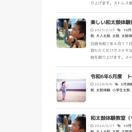
り上げます。ストレス発散
楽しい和太鼓体験
2025/2/25
10
鼓
,
大人太鼓
,
太鼓
,
太鼓体
日時令和７年４月１７日（
容たたくだけでステキ
曲を創り上げます。ストレ
令和6年6月度 
2024/6/6
5月体
鼓
,
太鼓体験
,
小学生太鼓
,
和太鼓体験教室（
2024/5/21
10
鼓
,
大人太鼓
,
太鼓
,
太鼓体