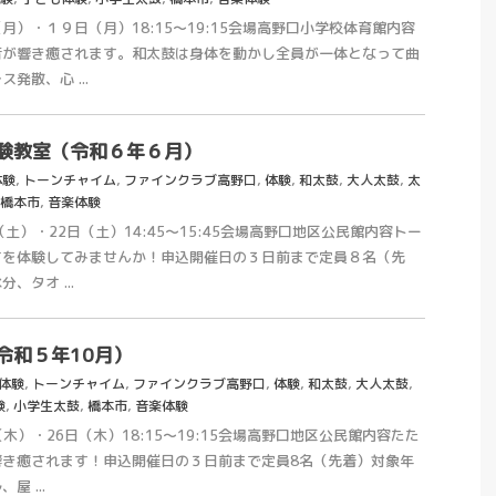
）・１９日（月）18:15～19:15会場高野口小学校体育館内容
音が響き癒されます。和太鼓は身体を動かし全員が一体となって曲
発散、心 ...
験教室（令和６年６月）
体験
,
トーンチャイム
,
ファインクラブ高野口
,
体験
,
和太鼓
,
大人太鼓
,
太
橋本市
,
音楽体験
土）・22日（土）14:45～15:45会場高野口地区公民館内容トー
さを体験してみませんか！申込開催日の３日前まで定員８名（先
、タオ ...
令和５年10月）
月体験
,
トーンチャイム
,
ファインクラブ高野口
,
体験
,
和太鼓
,
大人太鼓
,
験
,
小学生太鼓
,
橋本市
,
音楽体験
（木）・26日（木）18:15～19:15会場高野口地区公民館内容たた
響き癒されます！申込開催日の３日前まで定員8名（先着）対象年
 ...