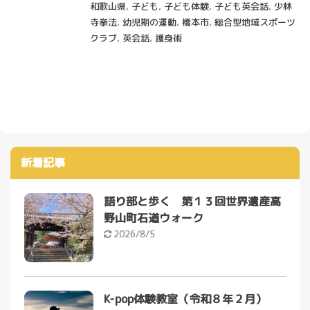
和歌山県
,
子ども
,
子ども体験
,
子ども英会話
,
少林
寺拳法
,
幼児期の運動
,
橋本市
,
総合型地域スポーツ
クラブ
,
英会話
,
護身術
新着記事
語り部と歩く 第１３回世界遺産高
野山町石道ウォーク
2026/8/5
K-pop体験教室（令和８年２月）