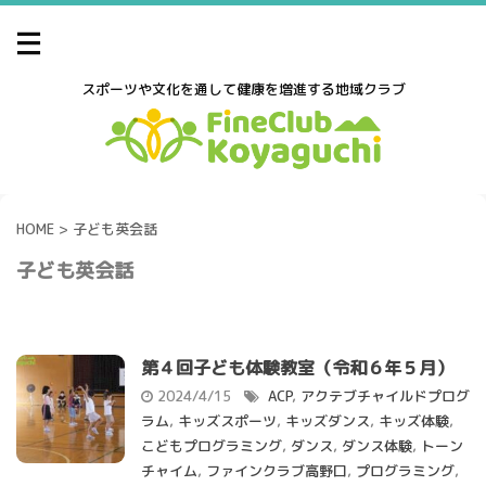
スポーツや文化を通して健康を増進する地域クラブ
HOME
>
子ども英会話
子ども英会話
第４回子ども体験教室（令和６年５月）
2024/4/15
ACP
,
アクテブチャイルドプログ
ラム
,
キッズスポーツ
,
キッズダンス
,
キッズ体験
,
こどもプログラミング
,
ダンス
,
ダンス体験
,
トーン
チャイム
,
ファインクラブ高野口
,
プログラミング
,