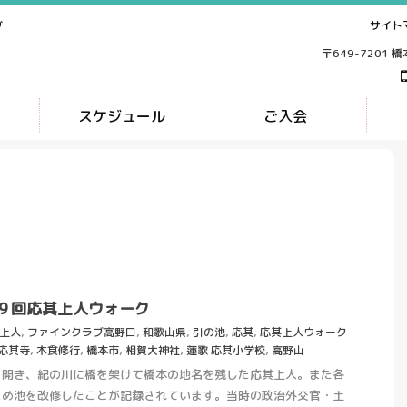
サイト
ブ
〒649-7201 
ス
スケジュール
ご入会
９回応其上人ウォーク
其上人
,
ファインクラブ高野口
,
和歌山県
,
引の池
,
応其
,
応其上人ウォーク
応其寺
,
木食修行
,
橋本市
,
相賀大神社
,
蓮歌 応其小学校
,
高野山
を開き、紀の川に橋を架けて橋本の地名を残した応其上人。また各
ため池を改修したことが記録されています。当時の政治外交官・土