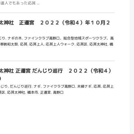
人でもあった応其 ...
太神社 正遷宮 ２０２２（令和４）年１０月２
じり
,
ナギの木
,
ファインクラブ高野口、総合型地域スポーツクラブ、高
奉納和太鼓
,
応其
,
応其上人
,
応其上人ウォーク
,
応其区
,
応其太神社
,
橋
太神社 正遷宮 だんじり巡行 ２０２２（令和４）
）
んじり
,
だんじり巡行
,
ナギ
,
ファイクラブ高野口
,
夫婦ナギ
,
応其
,
応其上
其区
,
応其太神社
,
橋本市
,
正遷宮
,
高野口