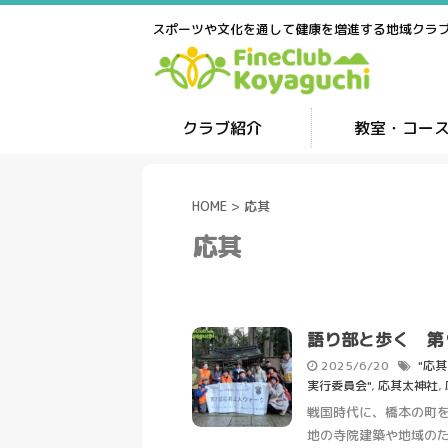
スポーツや文化を通して健康を増進する地域クラ
クラブ紹介
教室・コー
HOME
>
応其
応其
語り部と歩く 第
2025/6/20
"応
実行委員会"
,
応其太神社
,
戦国時代に、橋本の町
地の寺院建築や地域の