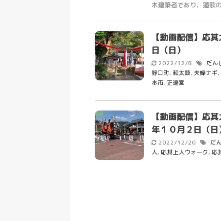
木建築者であり、蓮歌の達
【動画配信】応其
日（日）
2022/12/8
だん
野口町
,
和太鼓
,
夫婦ナギ
,
本市
,
正遷宮
【動画配信】応其
年１０月２日（日
2022/12/20
だ
人
,
応其上人ウォーク
,
応