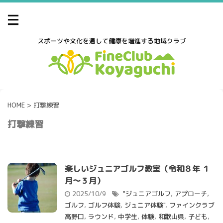
スポーツや文化を通して健康を増進する地域クラブ
HOME
>
打撃練習
打撃練習
楽しいジュニアゴルフ教室（令和８年 １
月～３月）
2025/10/9
"ジュニアゴルフ
,
アプローチ
,
ゴルフ
,
ゴルフ体験
,
ジュニア体験"
,
ファインクラブ
高野口
,
ラウンド
,
中学生
,
体験
,
和歌山県
,
子ども
,