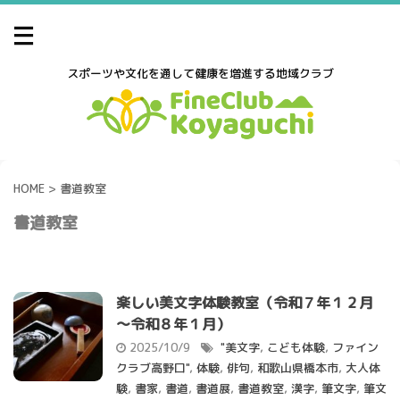
スポーツや文化を通して健康を増進する地域クラブ
HOME
>
書道教室
書道教室
楽しい美文字体験教室（令和７年１２月
～令和８年１月）
2025/10/9
"美文字
,
こども体験
,
ファイン
クラブ高野口"
,
体験
,
俳句
,
和歌山県橋本市
,
大人体
験
,
書家
,
書道
,
書道展
,
書道教室
,
漢字
,
筆文字
,
筆文