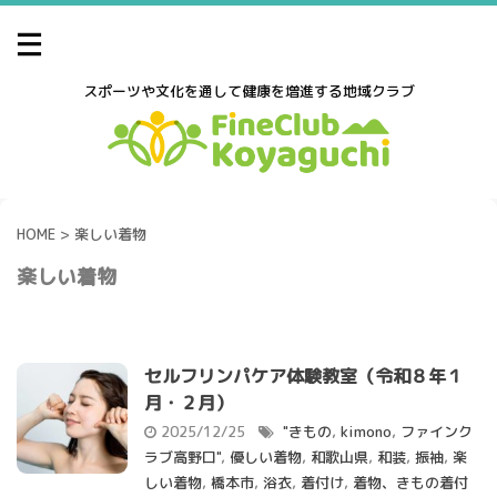
スポーツや文化を通して健康を増進する地域クラブ
HOME
>
楽しい着物
楽しい着物
セルフリンパケア体験教室（令和８年１
月・２月）
2025/12/25
"きもの
,
kimono
,
ファインク
ラブ高野口"
,
優しい着物
,
和歌山県
,
和装
,
振袖
,
楽
しい着物
,
橋本市
,
浴衣
,
着付け
,
着物、きもの着付