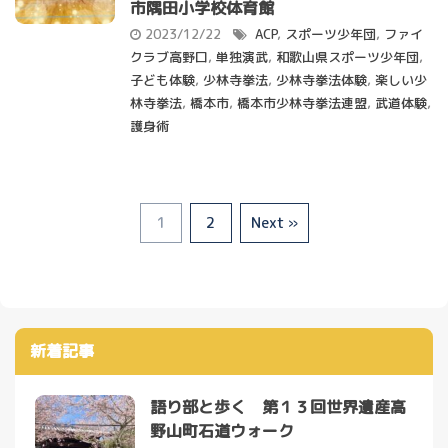
市隅田小学校体育館
2023/12/22
ACP
,
スポーツ少年団
,
ファイ
クラブ高野口
,
単独演武
,
和歌山県スポーツ少年団
,
子ども体験
,
少林寺拳法
,
少林寺拳法体験
,
楽しい少
林寺拳法
,
橋本市
,
橋本市少林寺拳法連盟
,
武道体験
,
護身術
1
2
Next »
新着記事
語り部と歩く 第１３回世界遺産高
野山町石道ウォーク