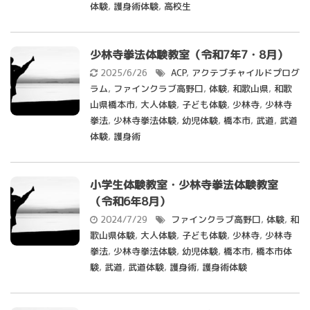
体験
,
護身術体験
,
高校生
少林寺拳法体験教室（令和7年7・8月）
2025/6/26
ACP
,
アクテブチャイルドプログ
ラム
,
ファインクラブ高野口
,
体験
,
和歌山県
,
和歌
山県橋本市
,
大人体験
,
子ども体験
,
少林寺
,
少林寺
拳法
,
少林寺拳法体験
,
幼児体験
,
橋本市
,
武道
,
武道
体験
,
護身術
小学生体験教室・少林寺拳法体験教室
（令和6年8月）
2024/7/29
ファインクラブ高野口
,
体験
,
和
歌山県体験
,
大人体験
,
子ども体験
,
少林寺
,
少林寺
拳法
,
少林寺拳法体験
,
幼児体験
,
橋本市
,
橋本市体
験
,
武道
,
武道体験
,
護身術
,
護身術体験