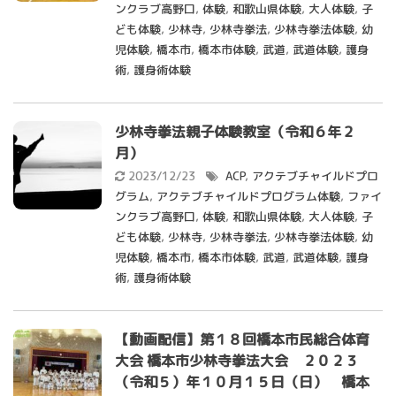
ンクラブ高野口
,
体験
,
和歌山県体験
,
大人体験
,
子
ども体験
,
少林寺
,
少林寺拳法
,
少林寺拳法体験
,
幼
児体験
,
橋本市
,
橋本市体験
,
武道
,
武道体験
,
護身
術
,
護身術体験
少林寺拳法親子体験教室（令和６年２
月）
2023/12/23
ACP
,
アクテブチャイルドプロ
グラム
,
アクテブチャイルドプログラム体験
,
ファイ
ンクラブ高野口
,
体験
,
和歌山県体験
,
大人体験
,
子
ども体験
,
少林寺
,
少林寺拳法
,
少林寺拳法体験
,
幼
児体験
,
橋本市
,
橋本市体験
,
武道
,
武道体験
,
護身
術
,
護身術体験
【動画配信】第１８回橋本市民総合体育
大会 橋本市少林寺拳法大会 ２０２３
（令和５）年１０月１５日（日） 橋本