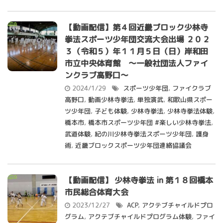
【動画配信】第４回近畿ブロック少林寺
拳法スポーツ少年団交流大会出場 ２０２
３（令和５）年１１月５日（日）岸和田
市立中央体育館 ～一般社団法人ファイ
ンクラブ高野口～
2024/1/29
スポーツ少年団
,
ファイクラブ
高野口
,
動画少林寺拳法
,
単独演武
,
和歌山県スポー
ツ少年団
,
子ども体験
,
少林寺拳法
,
少林寺拳法体験
,
橋本市
,
橋本市スポーツ少年団 #楽しい少林寺拳法
,
武道体験
,
紀の川少林寺拳法スポーツ少年団
,
護身
術
,
近畿ブロックスポーツ少年団連絡協議会
【動画配信】 少林寺拳法 in 第１８回橋本
市民総合体育大会
2023/12/27
ACP
,
アクテブチャイルドプロ
グラム
,
アクテブチャイルドプログラム体験
,
ファイ