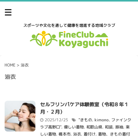
スポーツや文化を通して健康を増進する地域クラブ
HOME
>
浴衣
浴衣
セルフリンパケア体験教室（令和８年１
月・２月）
2025/12/25
"きもの
,
kimono
,
ファインク
ラブ高野口"
,
優しい着物
,
和歌山県
,
和装
,
振袖
,
楽
しい着物
,
橋本市
,
浴衣
,
着付け
,
着物、きもの着付