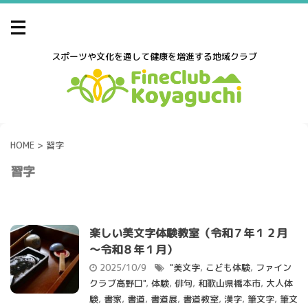
スポーツや文化を通して健康を増進する地域クラブ
HOME
>
習字
習字
楽しい美文字体験教室（令和７年１２月
～令和８年１月）
2025/10/9
"美文字
,
こども体験
,
ファイン
クラブ高野口"
,
体験
,
俳句
,
和歌山県橋本市
,
大人体
験
,
書家
,
書道
,
書道展
,
書道教室
,
漢字
,
筆文字
,
筆文