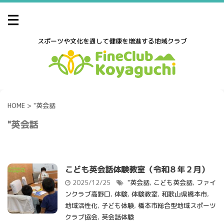
スポーツや文化を通して健康を増進する地域クラブ
HOME
>
"英会話
"英会話
こども英会話体験教室（令和８年２月）
2025/12/25
"英会話
,
こども英会話
,
ファイ
ンクラブ高野口
,
体験
,
体験教室
,
和歌山県橋本市
,
地域活性化
,
子ども体験
,
橋本市総合型地域スポーツ
クラブ協会
,
英会話体験