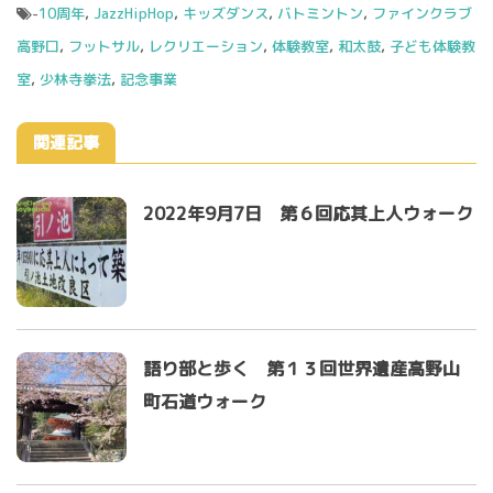
-
10周年
,
JazzHipHop
,
キッズダンス
,
バトミントン
,
ファインクラブ
高野口
,
フットサル
,
レクリエーション
,
体験教室
,
和太鼓
,
子ども体験教
室
,
少林寺拳法
,
記念事業
関連記事
2022年9月7日 第６回応其上人ウォーク
語り部と歩く 第１３回世界遺産高野山
町石道ウォーク